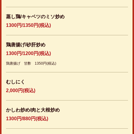
料理 | 台湾料理 矢場味仙
愛知県名古屋市中区大須３丁目6-3
https://misenyaba.owst.jp/foods
蒸し鶏/キャベツのミソ炒め
1300円/1350円(税込)
お店情報をコピー
鶏唐揚げ/砂肝炒め
1300円/1200円(税込)
鶏唐揚げ 甘酢 1350円(税込)
閉じる
むしにく
2,000円
(税込)
かしわ炒め/肉と大根炒め
1300円/880円(税込)