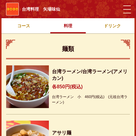
台湾料理 矢場味仙
コース
料理
ドリンク
麺類
台湾ラーメン/台湾ラーメン(アメリ
カン)
各850円(税込)
台湾ラーメン 小 460円(税込) (元祖台湾ラ
ーメン)
アサリ麺