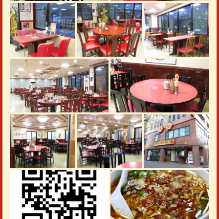
この店舗情報をシェアする
写真 | 台湾料理 矢場味仙
愛知県名古屋市中区大須３丁目6-3
https://misenyaba.owst.jp/gallery
お店情報をコピー