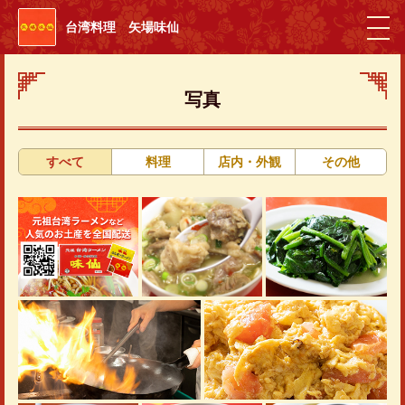
台湾料理 矢場味仙
写真
すべて
料理
店内・外観
その他