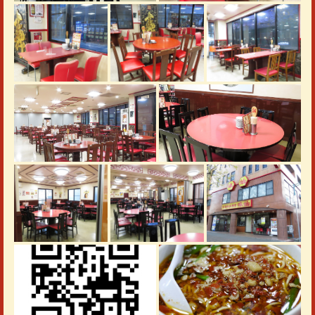
この店舗情報をシェアする
照片 | 台湾料理 矢場味仙
愛知県名古屋市中区大須３丁目6-3
https://misenyaba.owst.jp/gallery
お店情報をコピー