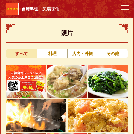
台湾料理 矢場味仙
照片
すべて
料理
店内・外観
その他