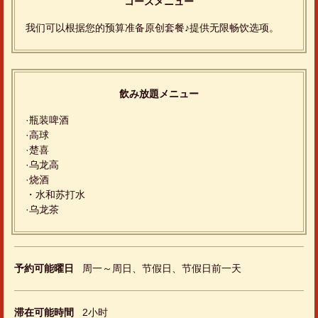
コースメニュー
我们可以根据您的预算准备原创套餐♪提供无限畅饮选项。
飲み放題メニュー
·瓶装啤酒
·高球
·楚喜
·乌龙高
·烧酒
・水和苏打水
·乌龙茶
この店舗情報をシェアする
[仅限电话预约]符合您的预算♪矢场味线宴会套餐 | 台湾料
予約可能曜日
周一～周日、节假日、节假日前一天
理 矢場味仙
愛知県名古屋市中区大須３丁目6-3
https://misenyaba.owst.jp/courses/24473035
滞在可能時間
2小时