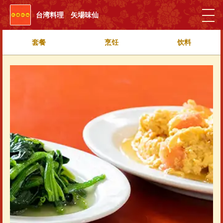
台湾料理 矢場味仙
套餐
烹饪
饮料