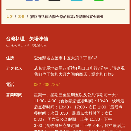
头版
套餐
[仅限电话预约]符合您的预算♪矢场味线宴会套餐
台湾料理 矢場味仙
たいわんりょうり やばみせん
住所
愛知県名古屋市中区大須３丁目6-3
アクセス
从名古屋地铁屋八町站4号出口步行7分钟，请参观
我们位于荣和大须之间的商店，观光和购物♪
電話
052-238-7357
営業時間
星期一、星期三至星期五以及公共假期前一天：
11:30-14:00（食物最后点餐时间：13:40，饮料最
后点餐时间：13:40） 17:00 - 次日 1:00（最后点
餐时间：次日 0:30，最后点饮料时间：次日
0:30） 周六及公众假期：上午 11:30 - 下午
3:00（食物最后点餐时间：下午 2:40，饮料最后点