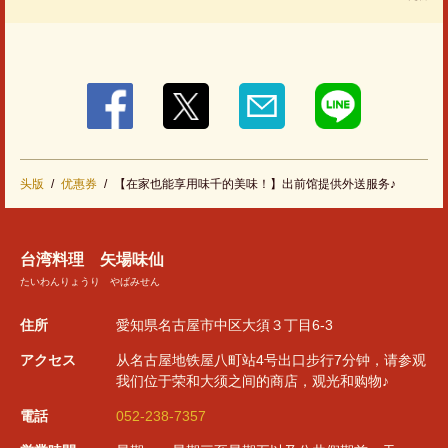
この店舗情報をシェアする
头版
优惠券
【在家也能享用味千的美味！】出前馆提供外送服务♪
【在家也能享用味千的美味！】出前馆提供外送服务♪ | 台湾
料理 矢場味仙
愛知県名古屋市中区大須３丁目6-3
台湾料理 矢場味仙
https://misenyaba.owst.jp/coupons/68235435
たいわんりょうり やばみせん
お店情報をコピー
住所
愛知県名古屋市中区大須３丁目6-3
アクセス
从名古屋地铁屋八町站4号出口步行7分钟，请参观
我们位于荣和大须之间的商店，观光和购物♪
電話
052-238-7357