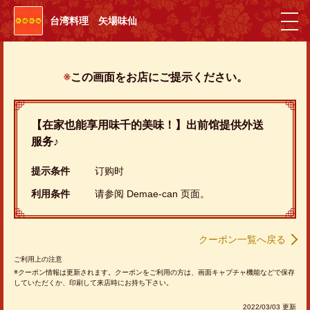
台湾料理 矢場味仙
この画面をお店にご提示ください。
【在家也能享用味千的美味！】出前馆提供外送
服务♪
提示条件
订购时
利用条件
请参阅 Demae-can 页面。
クーポン一覧へ戻る
ご利用上の注意
クーポン情報は更新されます。クーポンをご利用の方は、画面キャプチャ機能などで保存
していただくか、印刷して来店時にお持ち下さい。
2022/03/03 更新