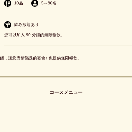
10
品
5
～
80
名
飲み放題あり
您可以加入 90 分鐘的無限暢飲。
餚，讓您盡情滿足的宴會♪ 也提供無限暢飲。
コースメニュー