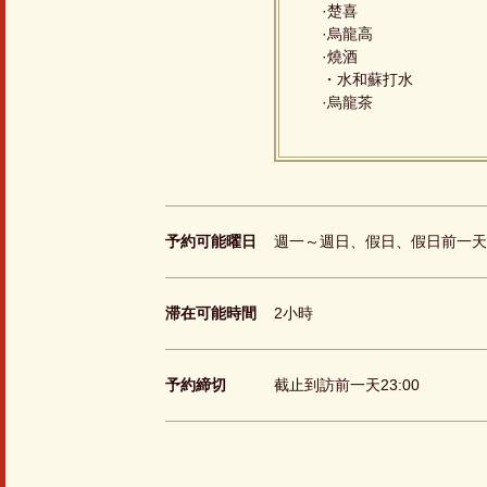
·楚喜
·烏龍高
·燒酒
・水和蘇打水
·烏龍茶
予約可能曜日
週一～週日、假日、假日前一天
滞在可能時間
2小時
予約締切
截止到訪前一天23:00