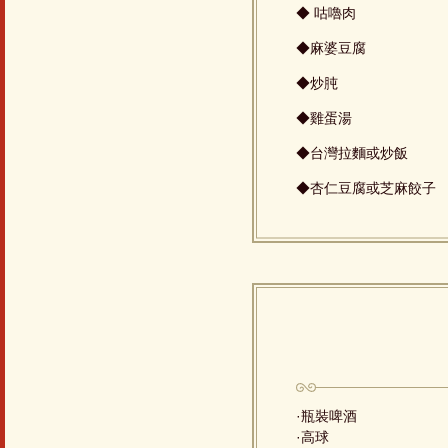
◆ 咕嚕肉
◆麻婆豆腐
◆炒肫
◆雞蛋湯
◆台灣拉麵或炒飯
◆杏仁豆腐或芝麻餃子
·瓶裝啤酒
·高球