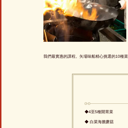
我們最實惠的課程。矢場味船精心挑選的10種菜
◆4至5種開胃菜
◆ 白菜海膽蘑菇