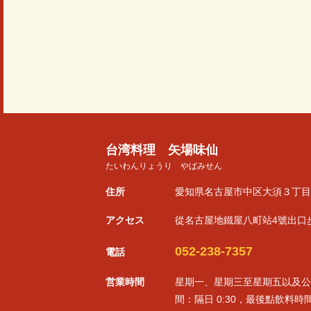
台湾料理 矢場味仙
たいわんりょうり やばみせん
住所
愛知県名古屋市中区大須３丁目6
アクセス
從名古屋地鐵屋八町站4號出口
052-238-7357
電話
営業時間
星期一、星期三至星期五以及公共假日
間：隔日 0:30，最後點飲料時間