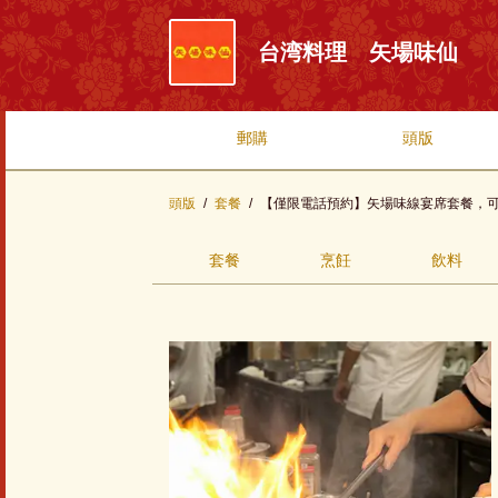
台湾料理 矢場味仙
郵購
頭版
頭版
套餐
【僅限電話預約】矢場味線宴席套餐，
套餐
烹飪
飲料